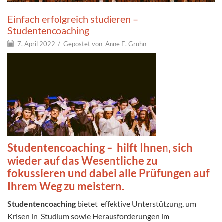
Einfach erfolgreich studieren –
Studentencoaching
7. April 2022
/
Gepostet von
Anne E. Gruhn
Studentencoaching – hilft Ihnen, sich
wieder auf das Wesentliche zu
fokussieren und dabei alle Prüfungen auf
Ihrem Weg zu meistern.
Studentencoaching
bietet effektive Unterstützung, um
Krisen in Studium sowie Herausforderungen im