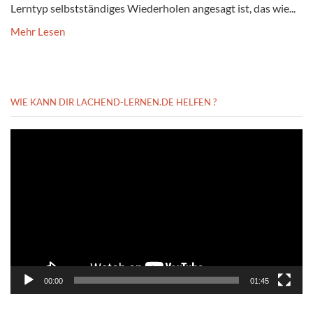
Lerntyp selbstständiges Wiederholen angesagt ist, das wie...
Mehr Lesen
WIE KANN DIR LACHEND-LERNEN.DE HELFEN ?
Video-
Player
00:00
01:45